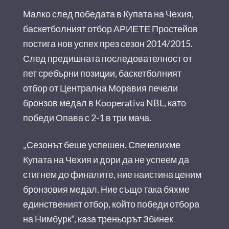
Малко след победата в Купата на Чехия,
баскетболният отбор АРИЕТЕ Простейов
постига нов успех през сезон 2014/2015.
След предишната последователност от
пет сребърни позиции, баскетболният
отбор от Централна Моравия печели
бронзов медал в Kooperativa NBL, като
победи Опава с 2-1 в три мача.
„Сезонът беше успешен. Спечелихме
Купата на Чехия и дори да не успеем да
стигнем до финалите, ние наистина ценим
бронзовия медал. Ние също така бяхме
единственият отбор, който победи отбора
на Нимбурк“, каза треньорът Збинек