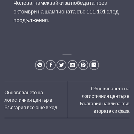
Чолева, намеквайки за победата през
октомври на шампионата със 111:101 след
продължения.
Обновяването на
Обновяването на
логистичния център в
логистичния център в
България навлиза във
България все още в ход
втората си фаза