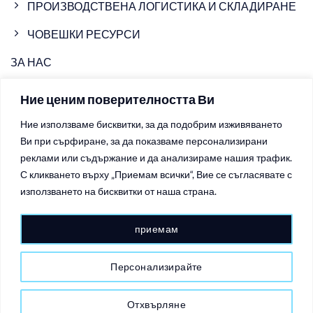
ПРОИЗВОДСТВЕНА ЛОГИСТИКА И СКЛАДИРАНЕ
ЧОВЕШКИ РЕСУРСИ
ЗА НАС
ПРОИЗВОДСТВЕНИ ОБЕКТИ
Ние ценим поверителността Ви
НОВИНИ
Ние използваме бисквитки, за да подобрим изживяването
Ви при сърфиране, за да показваме персонализирани
ВИДЕО
реклами или съдържание и да анализираме нашия трафик.
КОНТАКТИ
С кликването върху „Приемам всички“, Вие се съгласявате с
използването на бисквитки от наша страна.
ПОЛИТИКИ ЗА ПОВЕРИТЕЛНОСТ
приемам
ПОЛИТИКИ ЗА БИСКВИТКИТЕ
Персонализирайте
Copyright 2026 ©
Ariete Group - шприцоване и леене на
пластмаса под налягане, производство, логистика и складиране
Отхвърляне