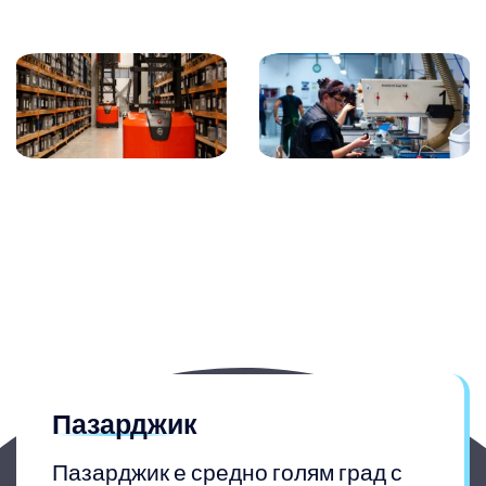
Пазарджик
Пазарджик е средно голям град с