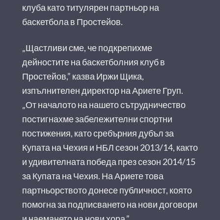
клуба като титулярен партньор на
баскетбола в Простейов.
„Щастливи сме, че подкрепихме
дейностите на баскетболния клуб в
Простейов,” казва Иржи Щика,
изпълнителен директор на Ариете Груп.
„От началото на нашето сътрудничество
постигнахме забележителни спортни
постижения, като сребърния дубъл за
Купата на Чехия и НБЛ сезон 2013/14, както
и удивителната победа през сезон 2014/15
за Купата на Чехия. На Ариете това
партньорството донесе публичност, която
помогна за подписването на нови договори
и наемането на нови хора.”