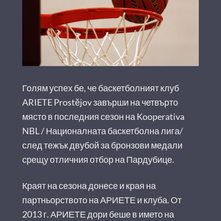
Голям успех бе, че баскетболният клуб
ARIETE Prostějov завърши на четвърто
място в последния сезон на Kooperativa
NBL / Националната баскетболна лига/
след тежък двубой за бронзови медали
срещу отличния отбор на Пардубице.
Краят на сезона донесе и края на
партньорството на АРИЕТЕ и клуба. От
2013 г. АРИЕТЕ дори беше в името на