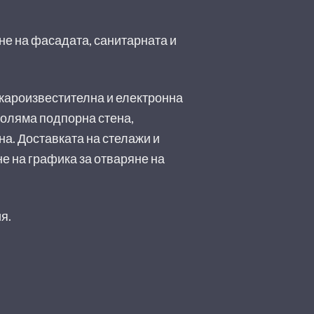
не на фасадата, санитарната и
ожароизвестителна и електронна
голяма подпорна стена,
а. Доставката на стелажи и
е на графика за отваряне на
я.