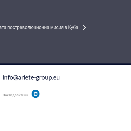
ата постреволюционна мисия в Куба
info@ariete-group.eu
Последвайте ни