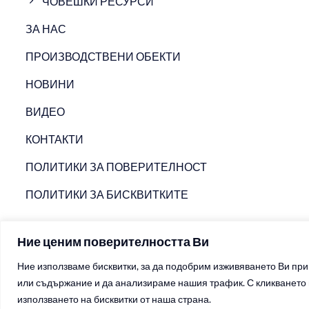
ЧОВЕШКИ РЕСУРСИ
ЗА НАС
ПРОИЗВОДСТВЕНИ ОБЕКТИ
НОВИНИ
ВИДЕО
КОНТАКТИ
ПОЛИТИКИ ЗА ПОВЕРИТЕЛНОСТ
ПОЛИТИКИ ЗА БИСКВИТКИТЕ
Ние ценим поверителността Ви
Ние използваме бисквитки, за да подобрим изживяването Ви пр
или съдържание и да анализираме нашия трафик. С кликването в
използването на бисквитки от наша страна.
Copyright 2026 ©
Ariete Group - шприцоване и леене на пласт