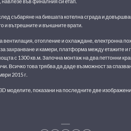
, навлезе във финалния си етап.
след събаряне на бившата котелна сграда и довършва
то и вътрешните и външните врати.
а вентилация, отопление и охлаждане, електронна п
 за захранване и камери, платформа между етажите и 
та с 1300 кв.м. Започна монтаж на два петтонни кран
. Всичко това трябва да даде възможност за спазван
мври 2015 г.
3D моделите, показани на последните две изображени