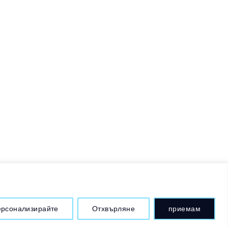
рсонализирайте
Отхвърляне
приемам
y
Web Site SEO