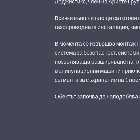
Лоджистикс, член на Ариете Груп
Всички външни площи са готови 
газопроводната инсталация, как
В момента се извършва монтаж н
система за безопасност, системи
позволяваща разширяване на площ
манипулационни машини приключи
сегмента за съхранение на 1 ное
Обектът започва да наподобява 