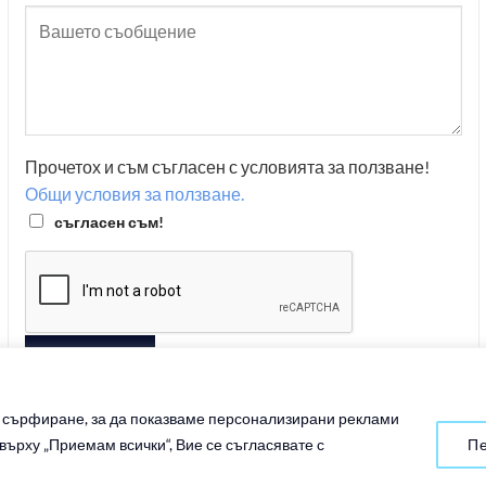
Прочетох и съм съгласен с условията за ползване!
Общи условия за ползване.
съгласен съм!
и сърфиране, за да показваме персонализирани реклами
ърху „Приемам всички“, Вие се съгласявате с
Пе
маса под налягане, производство, логистика и складиране
| Created b