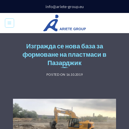
Skip
info@ariete-group.eu
to
content
Изгражда се нова база за
формоване на пластмаси в
Пазарджик
POSTED ON
16.10.2019