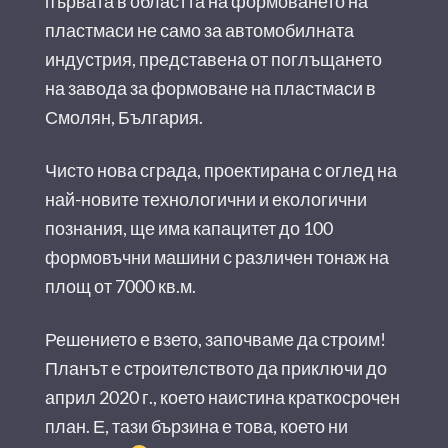
първата в областта на формоването на
пластмаси не само за автомобилната
индустрия, представена от поглъщането
на завода за формоване на пластмаси в
Смолян, България.
Чисто нова сграда, проектирана с оглед на
най-новите технологични и екологични
познания, ще има капацитет до 100
формовъчни машини с различен тонаж на
площ от 7000 кв.м.
Решението е взето, започваме да строим!
Планът е строителството да приключи до
април 2020 г., което наистина краткосрочен
план. Е, тази бързина е това, което ни