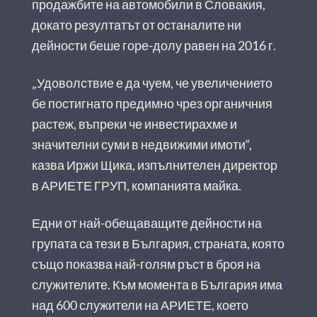
продажбите на автомобили в Словакия,
докато резултатът от останалите ни
дейности беше горе-долу равен на 2016 г.
„Удоволствие е да чуем, че увеличението
бе постигнато предимно чрез органичния
растеж, въпреки че инвестирахме и
значителни суми в недвижими имоти“,
казва Иржи Щика, изпълнителен директор
в АРИЕТЕ ГРУП, компанията майка.
Едни от най-обещаващите дейности на
групата са тези в България, страната, която
също показва най-голям ръст в броя на
служителите. Към момента в България има
над 600 служители на АРИЕТЕ, което