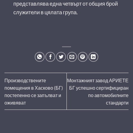
представлява една четвърт от общия брой
служители в цялата група.
Производствените
Монтажният завод АРИЕТЕ
помещения в Хасково (БГ)
БГ успешно сертифициран
постепенно се запълват и
по автомобилните
оживяват
стандарти