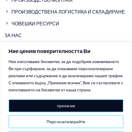
ПРОИЗВОДСТВЕНА ЛОГИСТИКА И СКЛАДИРАНЕ
ЧОВЕШКИ РЕСУРСИ
ЗА НАС
ПРОИЗВОДСТВЕНИ ОБЕКТИ
Ние ценим поверителността Ви
НОВИНИ
Ние използваме бисквитки, за да подобрим изживяването
Ви при сърфиране, за да показваме персонализирани
ВИДЕО
реклами или съдържание и да анализираме нашия трафик.
КОНТАКТИ
С кликването върху „Приемам всички“, Вие се съгласявате с
използването на бисквитки от наша страна.
ПОЛИТИКИ ЗА ПОВЕРИТЕЛНОСТ
приемам
ПОЛИТИКИ ЗА БИСКВИТКИТЕ
Персонализирайте
Copyright 2026 ©
Ariete Group - шприцоване и леене на