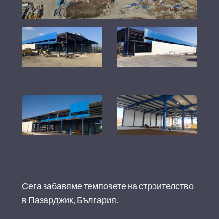
Сега забавяме темповете на строителство
в Пазарджик, България.