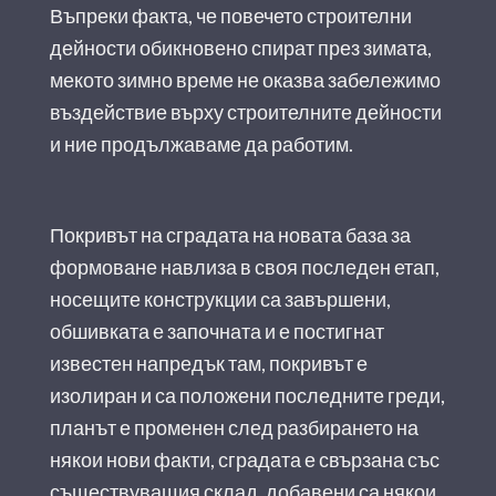
Въпреки факта, че повечето строителни
дейности обикновено спират през зимата,
мекото зимно време не оказва забележимо
въздействие върху строителните дейности
и ние продължаваме да работим.
Покривът на сградата на новата база за
формоване навлиза в своя последен етап,
носещите конструкции са завършени,
обшивката е започната и е постигнат
известен напредък там, покривът е
изолиран и са положени последните греди,
планът е променен след разбирането на
някои нови факти, сградата е свързана със
съществуващия склад, добавени са някои