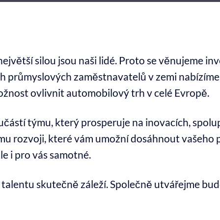
největší silou jsou naši lidé. Proto se věnujeme in
ch průmyslových zaměstnavatelů v zemi nabízíme s
ožnost ovlivnit automobilový trh v celé Evropě.
učástí týmu, který prosperuje na inovacích, spolu
snímu rozvoji, které vám umožní dosáhnout vašeho
le i pro vás samotné.
 talentu skutečně záleží. Společně utvářejme bud