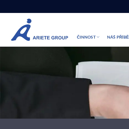
Přeskočit
na
obsah
ČINNOST
NÁŠ PŘÍB