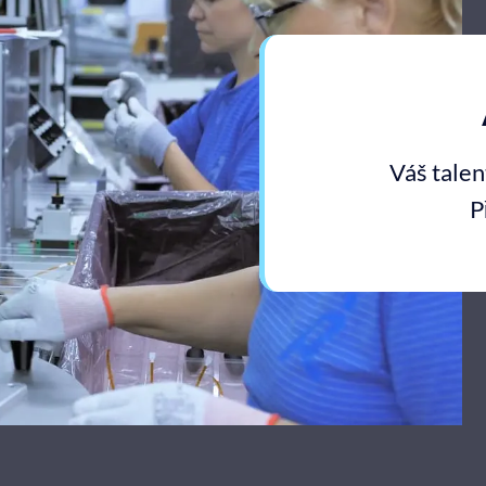
Váš talen
P