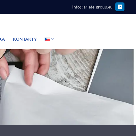
info@ariete-group.eu
KA
KONTAKTY