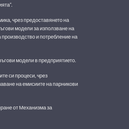
ята“.
мика, чрез предоставянето на
ръгови модели за използване на
а производство и потребление на
ръгови модели в предприятието.
те си процеси, чрез
чаване на емисиите на парникови
сиране от Механизма за