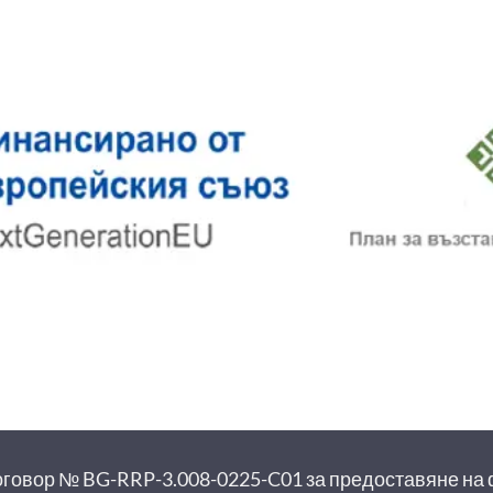
овор № BG-RRP-3.008-0225-C01 за предоставяне на