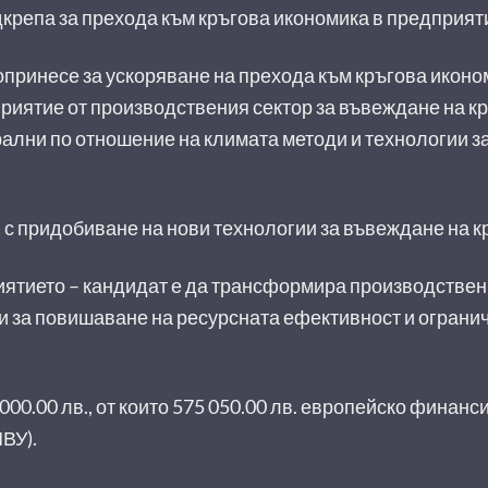
крепа за прехода към кръгова икономика в предприяти
опринесе за ускоряване на прехода към кръгова иконо
риятие от производствения сектор за въвеждане на к
рални по отношение на климата методи и технологии з
 с придобиване на нови технологии за въвеждане на к
ятието – кандидат е да трансформира производствени
 за повишаване на ресурсната ефективност и ограни
000.00 лв., от които 575 050.00 лв. европейско финан
ВУ).