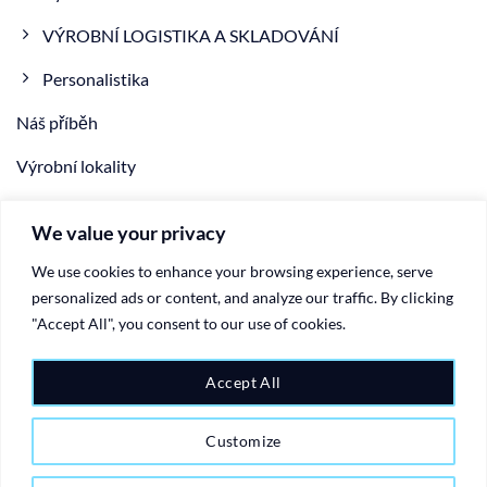
VÝROBNÍ LOGISTIKA A SKLADOVÁNÍ
Personalistika
Náš příběh
Výrobní lokality
NOVINKA
We value your privacy
VIDEO
We use cookies to enhance your browsing experience, serve
Kontakty
personalized ads or content, and analyze our traffic. By clicking
"Accept All", you consent to our use of cookies.
ZÁSADY OCHRANY OSOBNÍCH ÚDAJŮ
Accept All
ZÁSADY COOKIE
Customize
Copyright 2026 ©
Ariete Group - vstřikování a vstřikování plastů