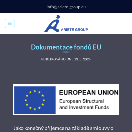
Přeskočit
info@ariete-group.eu
na
obsah
Dokumentace fondů EU
PUBLIKOVÁNO DNE
13. 5. 2024
Jako konečný příjemce na základě smlouvy o