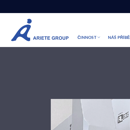
Přeskočit
na
obsah
ČINNOST
NÁŠ PŘÍB