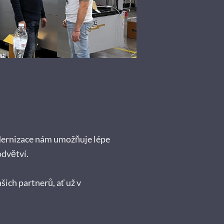
modernizace nám umožňuje lépe
odvětví.
šich partnerů, ať už v