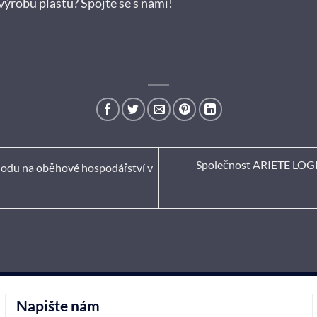
výrobu plastů? Spojte se s námi!
Společnost ARIETE LOGI
du na oběhové hospodářství v
Napište nám