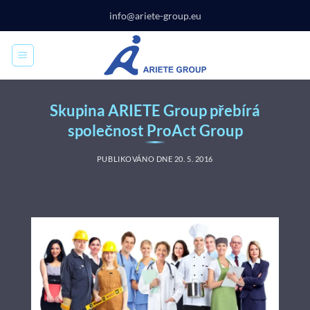
Přeskočit
info@ariete-group.eu
na
obsah
Skupina ARIETE Group přebírá
společnost ProAct Group
PUBLIKOVÁNO DNE
20. 5. 2016