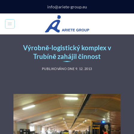
Přeskočit
info@ariete-group.eu
na
obsah
Výrobně-logistický komplex v
Trubíně zahájil činnost
PUBLIKOVÁNO DNE
9. 12. 2013