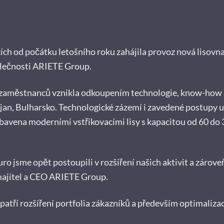
ích od počátku letošního roku zahájila provoz nová lisovn
lečnosti ARIETE Group.
 zaměstnanců vznikla odkoupením technologie, know-how 
oljan, Bulharsko. Technologické zázemí i zavedené postupy
ybavena moderními vstřikovacími lisy s kapacitou od 60 do 
uro jsme opět postoupili v rozšíření našich aktivit a zárove
 majitel a CEO ARIETE Group.
patří rozšíření portfolia zákazníků a především optimaliza