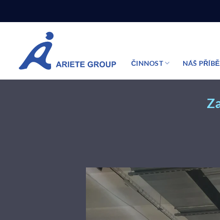
Přeskočit
na
obsah
ČINNOST
NÁŠ PŘÍB
Za