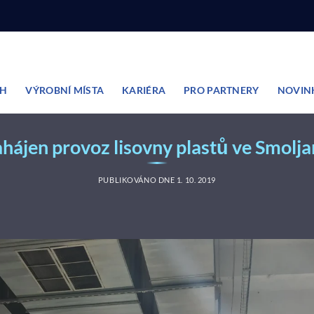
ĚH
VÝROBNÍ MÍSTA
KARIÉRA
PRO PARTNERY
NOVIN
hájen provoz lisovny plastů ve Smolj
PUBLIKOVÁNO DNE
1. 10. 2019