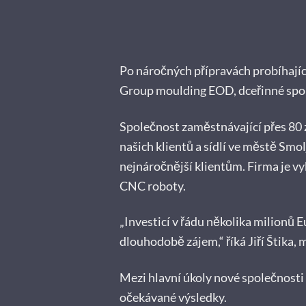
Po náročných přípravách probíhajíc
Group moulding EOD, dceřinné spo
Společnost zaměstnávající přes 80
našich klientů a sídlí ve městě Sm
nejnáročnější klientům. Firma je v
CNC roboty.
„Investicí v řádu několika milionů E
dlouhodobě zájem,“ říká Jiří Štika,
Mezi hlavní úkoly nové společnosti 
očekávané výsledky.