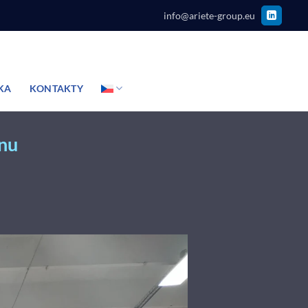
info@ariete-group.eu
KA
KONTAKTY
anu