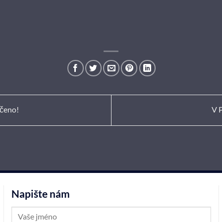
nčeno!
V 
Napište nám