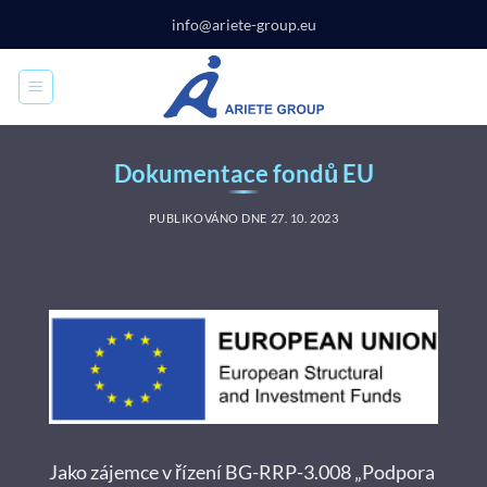
Přeskočit
info@ariete-group.eu
na
obsah
Dokumentace fondů EU
PUBLIKOVÁNO DNE
27. 10. 2023
Jako zájemce v řízení BG-RRP-3.008 „Podpora