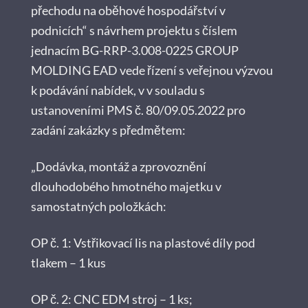
přechodu na oběhové hospodářství v
podnicích“ s návrhem projektu s číslem
jednacím BG-RRP-3.008-0225 GROUP
MOLDING EAD vede řízení s veřejnou výzvou
k podávání nabídek, v v souladu s
ustanoveními PMS č. 80/09.05.2022 pro
zadání zakázky s předmětem:
„Dodávka, montáž a zprovoznění
dlouhodobého hmotného majetku v
samostatných položkách:
OP č. 1: Vstřikovací lis na plastové díly pod
tlakem – 1 kus
OP č. 2: CNC EDM stroj – 1 ks;