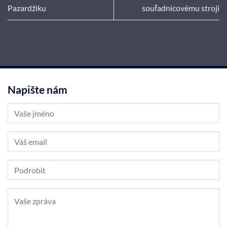
Pazardžiku
souřadnicovému stroji
Napište nám