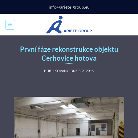
Přeskočit
info@ariete-group.eu
na
obsah
První fáze rekonstrukce objektu
Cerhovice hotova
PUBLIKOVÁNO DNE
3. 3. 2015