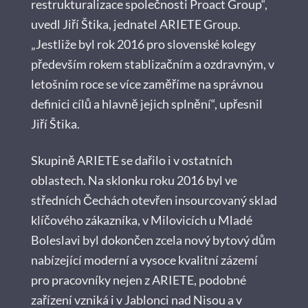
restrukturalizace společnosti Proact Group“,
uvedl Jiří Štika, jednatel ARIETE Group.
„Jestliže byl rok 2016 pro slovenské kolegy
především rokem stablizačním a ozdravným, v
letošním roce se více zaměříme na správnou
definici cílů a hlavně jejich splnění“, upřesnil
Jiří Štika.
Skupině ARIETE se dařilo i v ostatních
oblastech. Na sklonku roku 2016 byl ve
středních Čechách otevřen insourcovaný sklad
klíčového zákazníka, v Milovicích u Mladé
Boleslavi byl dokončen zcela nový bytový dům
nabízející moderní a vysoce kvalitní zázemí
pro pracovníky nejen z ARIETE, podobné
zařízení vzniká i v Jablonci nad Nisou a v