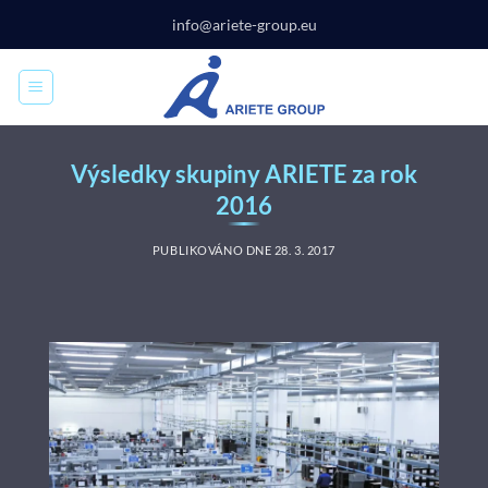
Přeskočit
info@ariete-group.eu
na
obsah
Výsledky skupiny ARIETE za rok
2016
PUBLIKOVÁNO DNE
28. 3. 2017