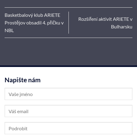
Basketbalový klub ARIETE
Rozšíření aktivit ARIETE v
Prostějov obsadil 4. příčku v
Bulharsku
NBL
Napište nám