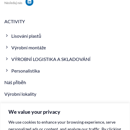
Následuj nás
ACTIVITY
Lisování plastů
Výrobní montáže
VÝROBNÍ LOGISTIKA A SKLADOVÁNÍ
Personalistika
Náš příběh
Výrobní lokality
NOVINKA
We value your privacy
VIDEO
We use cookies to enhance your browsing experience, serve
Kontakty
personalized ads or content, and analyze our traffic. By clicking