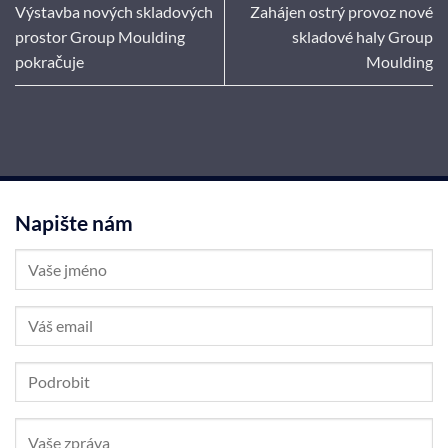
Výstavba nových skladových
Zahájen ostrý provoz nové
prostor Group Moulding
skladové haly Group
pokračuje
Moulding
Napište nám