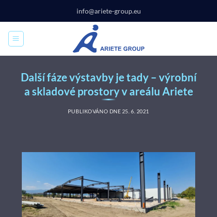
Přeskočit
info@ariete-group.eu
na
obsah
Další fáze výstavby je tady – výrobní
a skladové prostory v areálu Ariete
PUBLIKOVÁNO DNE
25. 6. 2021